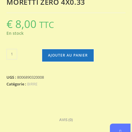
MORETTI ZERO 4X0.33
€
8,00
TTC
En stock
quantité
AJOUTER AU PANIER
de
MORETTI
ZERO
UGS :
8006890320008
4X0.33
Catégorie :
BIRRE
AVIS (0)