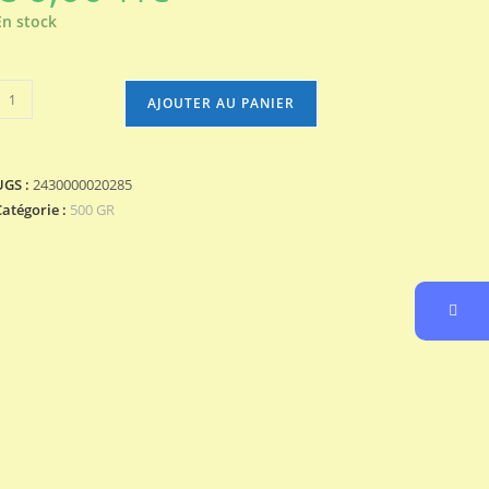
En stock
uantité
AJOUTER AU PANIER
de
LINGUINE
UGS :
2430000020285
Catégorie :
500 GR