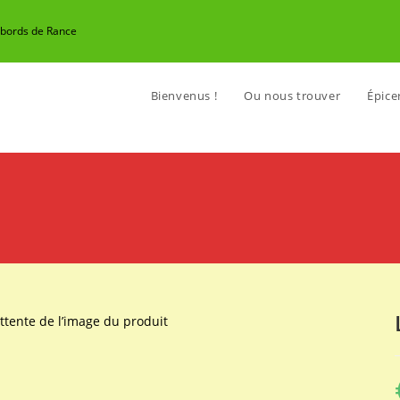
n bords de Rance
Bienvenus !
Ou nous trouver
Épicer