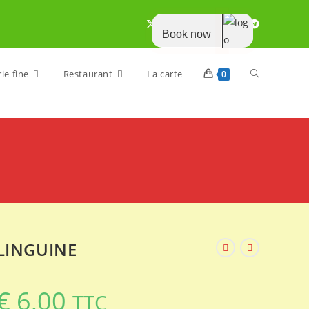
Book now
Toggle
ie fine
Restaurant
La carte
0
website
search
LINGUINE
€
6,00
TTC