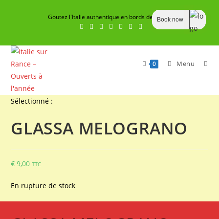
Skip
Goutez l'Italie authentique en bords de Rance
to
Book now
content
Menu
0
Sélectionné :
GLASSA MELOGRANO
€
9,00
TTC
En rupture de stock