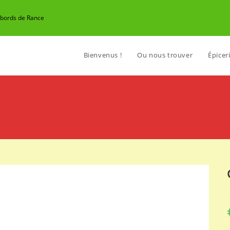
n bords de Rance
Bienvenus !
Ou nous trouver
Épiceri