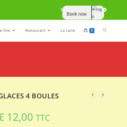
Book now
Toggle
e fine
Restaurant
La carte
0
website
search
GLACES 4 BOULES
€
12,00
TTC