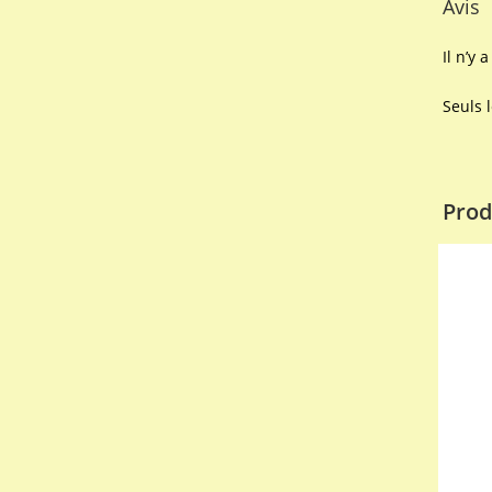
Avis
Il n’y 
Seuls 
Prod