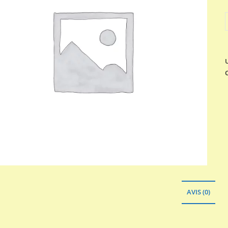
q
AVIS (0)