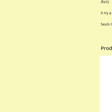
Avis
Il n’y 
Seuls 
Prod