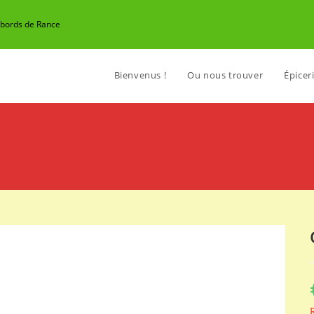
n bords de Rance
Bienvenus !
Ou nous trouver
Épiceri