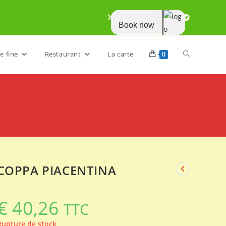
Book now
Toggle
e fine
Restaurant
La carte
0
website
search
COPPA PIACENTINA
€
40,26
TTC
Rupture de stock