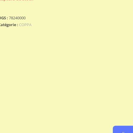
UGS :
78240000
Catégorie :
COPPA