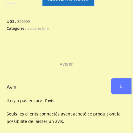
de
CEPES
BORDEAUX
UGS :
856000
30
Catégorie :
Epicerie fine
GR
AVIS (0)
Avis
Il n’y a pas encore d’avis.
Seuls les clients connectés ayant acheté ce produit ont la
possibilité de laisser un avis.