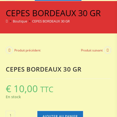
de
CEPES
CEPES BORDEAUX 30 GR
BORDEAUX
30
>
Boutique
>
CEPES BORDEAUX 30 GR
GR
Produit précédent
Produit suivant
CEPES BORDEAUX 30 GR
€
10,00
TTC
En stock
quantité
AJOUTER AU PANIER