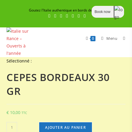
Skip
Goutez l'Italie authentique en bords de Rance
to
Book now
content
Menu
0
Sélectionné :
CEPES BORDEAUX 30
GR
€
10,00
TTC
quantité
AJOUTER AU PANIER