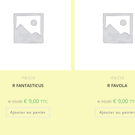
ITALICUS
ITALICUS
R FANTASTICUS
R FAVOLA
Le
Le
Le
Le
€
9,00
€
9,00
€
10,00
TTC
€
10,00
TT
prix
prix
prix
pri
initial
actuel
initial
act
Ajouter au panier
était :
est :
Ajouter au panie
était :
est 
€ 10,00.
€ 9,00.
€ 10,00.
€ 9