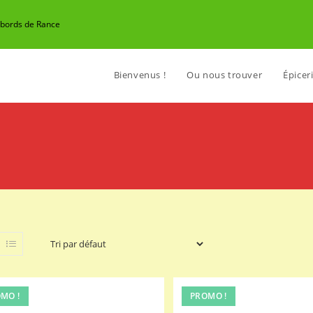
n bords de Rance
Bienvenus !
Ou nous trouver
Épiceri
MO !
PROMO !