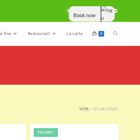
Book now
Toggle
e fine
Restaurant
La carte
0
website
search
VOIR :
12
24
TOUS
PROMO !